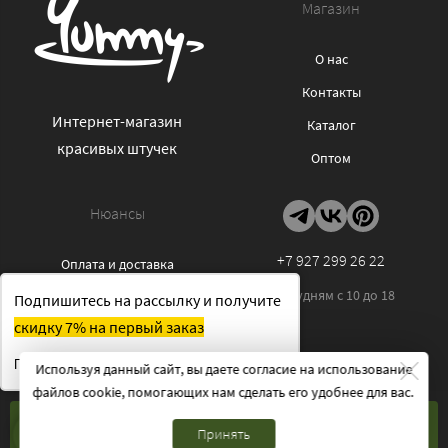
Магазин
О нас
Контакты
Интернет-магазин
Каталог
красивых штучек
Оптом
Нюансы
+7 927 299 26 22
Оплата и доставка
По будням с 10 до 18
Отзывы
Подпишитесь на рассылку и получите
скидку 7% на первый заказ
Политика
конфиденциальности
Получить скидку
Используя данный сайт, вы даете согласие на использование
Публичная оферта
файлов cookie, помогающих нам сделать его удобнее для вас.
Cookies
КУПИТЬ
Принять