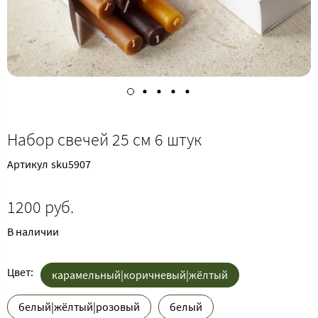
Набор свечей 25 см 6 штук
Артикул
sku5907
1200 руб.
В наличии
Цвет:
карамельный|коричневый|жёлтый
белый|жёлтый|розовый
белый