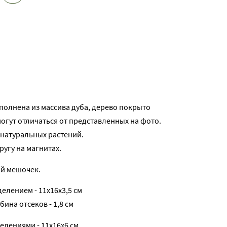
олнена из массива дуба, дерево покрыто
могут отличаться от представленных на фото.
 натуральных растений.
ругу на магнитах.
й мешочек.
елением - 11х16х3,5 см
убина отсеков - 1,8 см
елениями - 11х16х6 см