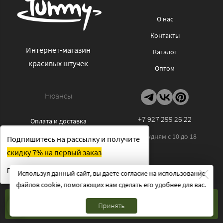
О нас
Контакты
Интернет-магазин
Каталог
красивых штучек
Оптом
Нюансы
+7 927 299 26 22
Оплата и доставка
По будням с 10 до 18
Отзывы
Подпишитесь на рассылку и получите
скидку 7% на первый заказ
Политика
конфиденциальности
Получить скидку
Используя данный сайт, вы даете согласие на использование
Публичная оферта
файлов cookie, помогающих нам сделать его удобнее для вас.
Cookies
КУПИТЬ
Принять